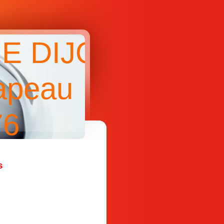
E DIJON
apeau
76
s