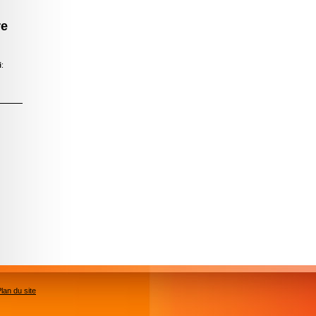
re
i
:
lan du site