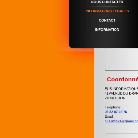
NOUS CONTACTER
INFORMATIONS LÉGALES
CONTACT
INFORMATION
Coordonn
ELIS INFORMATIQU
41 AVENUE DU DRA
21000 DIJON
Téléphone :
06 82 07 22 76
Email:
elis.info21@gmail.