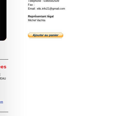
Téléphone : 0380582509
Fax :
Email : elis.info21@gmail.com
Représentant légal
Michel Vachta
ées
E
PEAU
com