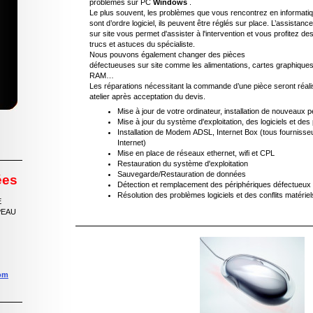
problèmes sur PC
Windows
.
Le plus souvent, les problèmes que vous rencontrez en informati
sont d’ordre logiciel, ils peuvent être réglés sur place. L’assista
sur site vous permet d'assister à l'intervention et vous profitez de
trucs et astuces du spécialiste.
Nous pouvons également changer des pièces
défectueuses sur site comme les alimentations, cartes graphiques
RAM…
Les réparations nécessitant la commande d’une pièce seront réal
atelier après acceptation du devis.
Mise à jour de votre ordinateur, installation de nouveaux 
Mise à jour du système d'exploitation, des logiciels et des 
Installation de Modem ADSL, Internet Box (tous fournisse
Internet)
Mise en place de réseaux ethernet, wifi et CPL
Restauration du système d'exploitation
Sauvegarde/Restauration de données
ées
Détection et remplacement des périphériques défectueux
Résolution des problèmes logiciels et des conflits matériel
E
PEAU
com