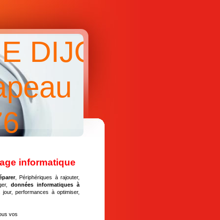
E DIJON
apeau
76
nage informatique
éparer
, Périphériques à rajouter,
ger,
données informatiques à
 jour, performances à optimiser,
ous vos