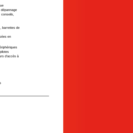
que
nce dépannage
s conseils,
, barrettes de
isées en
périphériques
pilotes
urs d’accès à
s