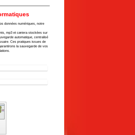
ormatiques
vos données numériques, notre
nts, mp3 et cætera stockées sur
uvegarde automatique, centralisé
ssaire. Ces pratiques issues de
s garantirons la sauvegarde de vos
ations.