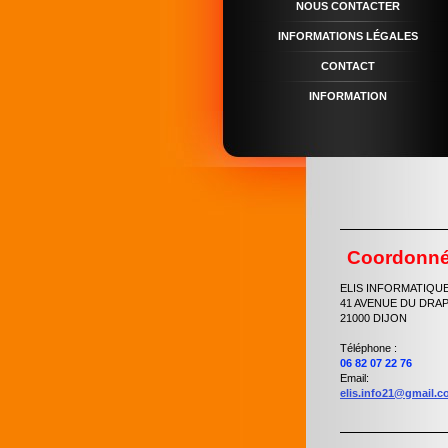
NOUS CONTACTER
INFORMATIONS LÉGALES
CONTACT
INFORMATION
Coordonn
ELIS INFORMATIQU
41 AVENUE DU DRA
21000 DIJON
Téléphone :
06 82 07 22 76
Email:
elis.info21@gmail.